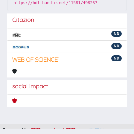
https://hdl.handle.net/11581/498267
Citazioni
ND
ND
ND
social impact
Powered by
IRIS
-
about IRIS
-