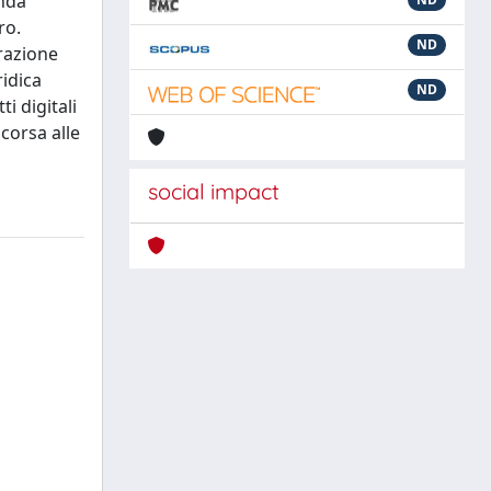
enda
ro.
ND
rrazione
ridica
ND
i digitali
 corsa alle
social impact