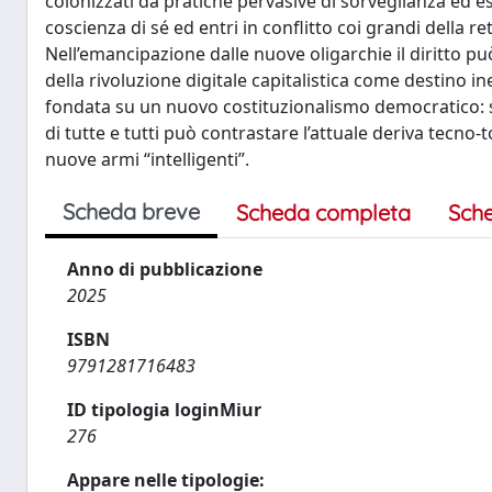
colonizzati da pratiche pervasive di sorveglianza ed es
coscienza di sé ed entri in conflitto coi grandi della 
Nell’emancipazione dalle nuove oligarchie il diritto pu
della rivoluzione digitale capitalistica come destino in
fondata su un nuovo costituzionalismo democratico: sol
di tutte e tutti può contrastare l’attuale deriva tecno-t
nuove armi “intelligenti”.
Scheda breve
Scheda completa
Sch
Anno di pubblicazione
2025
ISBN
9791281716483
ID tipologia loginMiur
276
Appare nelle tipologie: