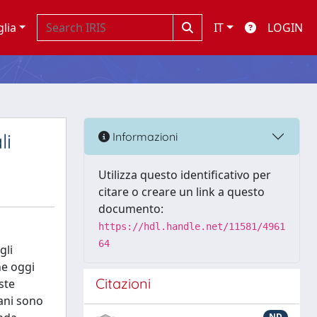
glia
IT
LOGIN
li
Informazioni
Utilizza questo identificativo per
citare o creare un link a questo
documento:
https://hdl.handle.net/11581/4961
64
gli
he oggi
Citazioni
ste
ani sono
ND