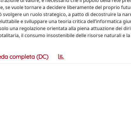
trazione di valore, è necessario che il popolo della rete pr
rete, se vuole tornare a decidere liberamente del proprio futu
ò svolgere un ruolo strategico, a patto di decostruire la na
eluttabile e sviluppare una teoria critica dell’informatica giu
o una regolazione orientata alla piena attuazione dei diritt
otalitaria, il consumo insostenibile delle risorse naturali e la
eda completa (DC)