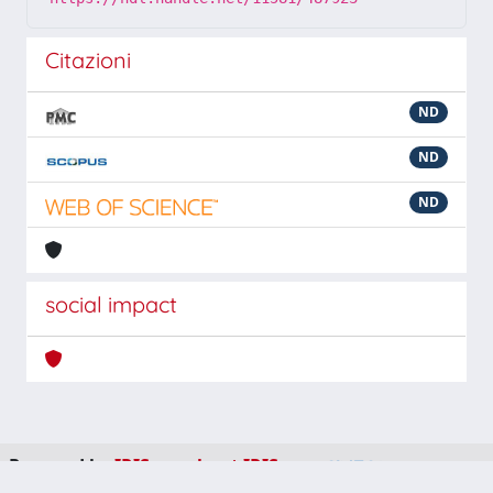
Citazioni
ND
ND
ND
social impact
Powered by
IRIS
-
about IRIS
-
Utilizzo dei cookie
-
Privacy
Copyright © 2026