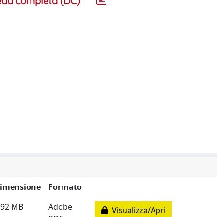
eda completa (DC)
imensione
Formato
.92 MB
Adobe
Visualizza/Apri