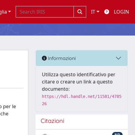
glia
IT
LOGIN
Informazioni
Utilizza questo identificativo per
citare o creare un link a questo
documento:
https://hdl.handle.net/11581/4785
26
o per le
 che
Citazioni
ND