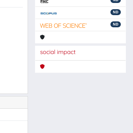
ND
ND
social impact