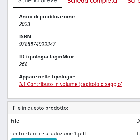
Scheda breve
Scheda completa
Sch
Anno di pubblicazione
2023
ISBN
9788874999347
ID tipologia loginMiur
268
Appare nelle tipologie:
3.1 Contributo in volume (capitolo o saggio)
File in questo prodotto:
File
D
centri storici e produzione 1.pdf
1