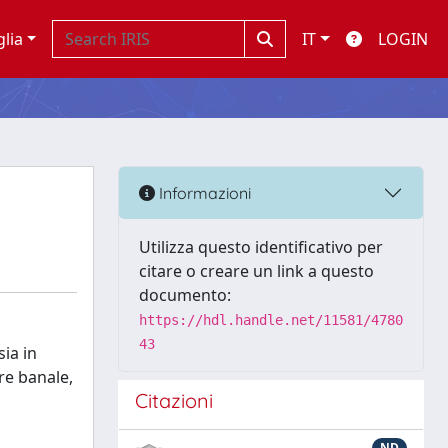
glia
IT
LOGIN
Informazioni
Utilizza questo identificativo per
citare o creare un link a questo
documento:
https://hdl.handle.net/11581/4780
43
ia in
re banale,
Citazioni
ND