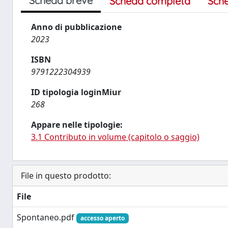
Scheda breve
Scheda completa
Sch
Anno di pubblicazione
2023
ISBN
9791222304939
ID tipologia loginMiur
268
Appare nelle tipologie:
3.1 Contributo in volume (capitolo o saggio)
File in questo prodotto:
File
Spontaneo.pdf
accesso aperto