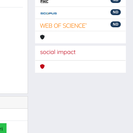
ND
ND
social impact
ri