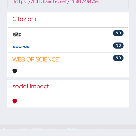
https://hdl.handle.net/11581/464756
Citazioni
ND
ND
ND
social impact
Powered by
IRIS
-
about IRIS
-