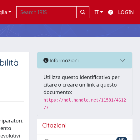
glia
IT
LOGIN
ilità
Informazioni
Utilizza questo identificativo per
citare o creare un link a questo
documento:
https://hdl.handle.net/11581/4612
77
riparatori.
Citazioni
mento
evolutivi
ND