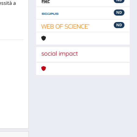
ssità a
ND
ND
social impact