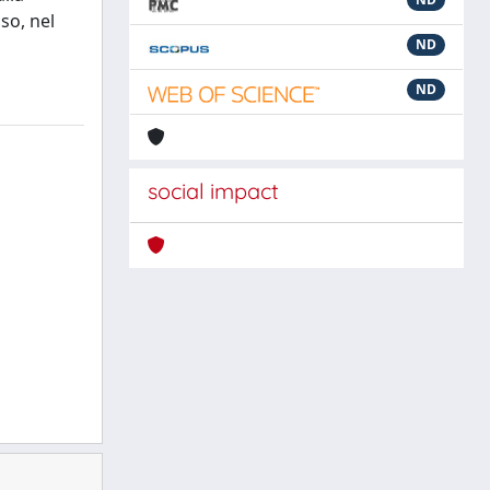
so, nel
ND
ND
social impact