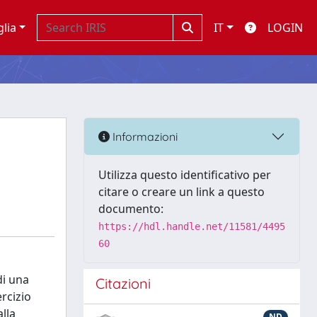
glia
IT
LOGIN
Informazioni
Utilizza questo identificativo per
citare o creare un link a questo
documento:
https://hdl.handle.net/11581/4495
60
di una
Citazioni
rcizio
alla
ND