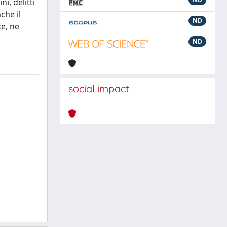
i, delitti
che il
ND
ce, ne
ND
social impact