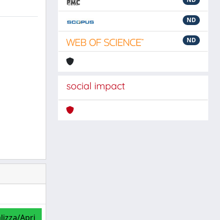
ND
ND
social impact
lizza/Apri