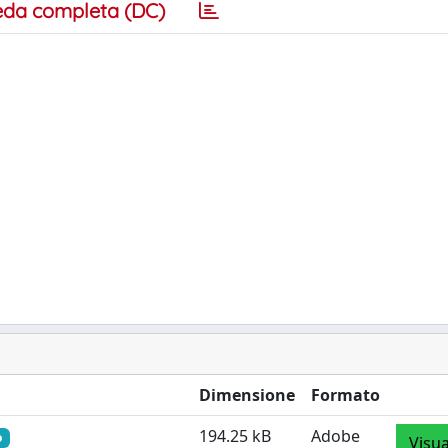
eda completa (DC)
Dimensione
Formato
194.25 kB
Adobe
o
Visua