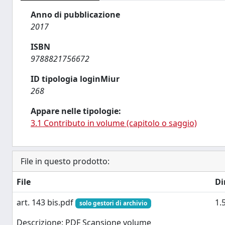
Anno di pubblicazione
2017
ISBN
9788821756672
ID tipologia loginMiur
268
Appare nelle tipologie:
3.1 Contributo in volume (capitolo o saggio)
File in questo prodotto:
File
Di
art. 143 bis.pdf
1.
solo gestori di archivio
Descrizione: PDF Scansione volume