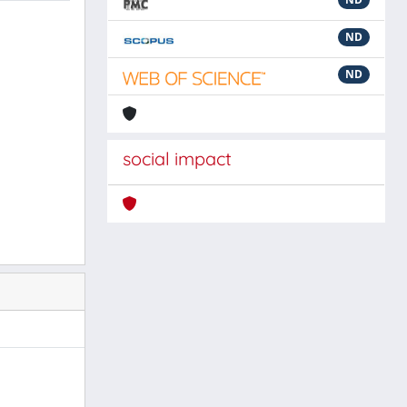
ND
ND
social impact