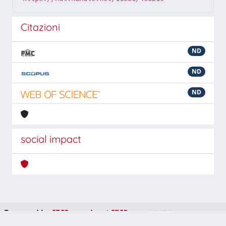
Citazioni
ND
ND
ND
social impact
Powered by
IRIS
-
about IRIS
-
Utilizzo dei cookie
-
Privacy
Copyright © 2026