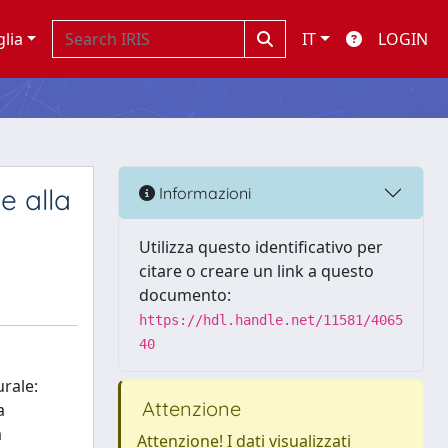
glia
IT
LOGIN
e alla
Informazioni
Utilizza questo identificativo per
citare o creare un link a questo
documento:
https://hdl.handle.net/11581/4065
40
rale:
Attenzione
a
a
Attenzione! I dati visualizzati