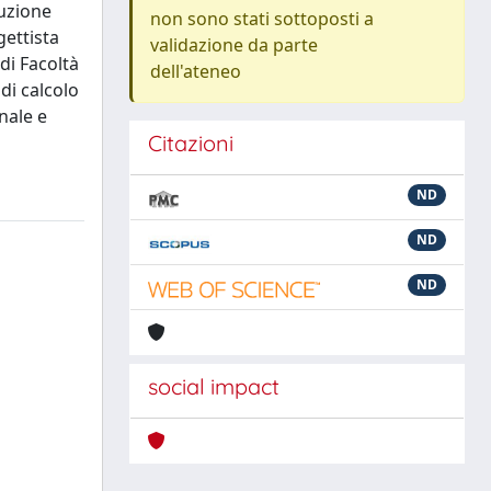
luzione
non sono stati sottoposti a
gettista
validazione da parte
di Facoltà
dell'ateneo
di calcolo
onale e
Citazioni
ND
ND
ND
social impact