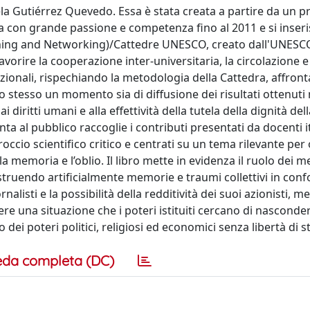
la Gutiérrez Quevedo. Essa è stata creata a partire da un p
a con grande passione e competenza fino al 2011 e si inser
ning and Networking)/Cattedre UNESCO, creato dall'UNESCO
avorire la cooperazione inter-universitaria, la circolazione e
azionali, rispechiando la metodologia della Cattedra, affront
 stesso un momento sia di diffusione dei risultati ottenuti 
i diritti umani e alla effettività della tutela della dignità de
ta al pubblico raccoglie i contributi presentati da docenti it
roccio scientifico critico e centrati su un tema rilevante per
 la memoria e l’oblio. Il libro mette in evidenza il ruolo dei m
costruendo artificialmente memorie e traumi collettivi in con
rnalisti e la possibilità della redditività dei suoi azionisti, m
e una situazione che i poteri istituiti cercano di nasconder
dei poteri politici, religiosi ed economici senza libertà di 
eda completa (DC)