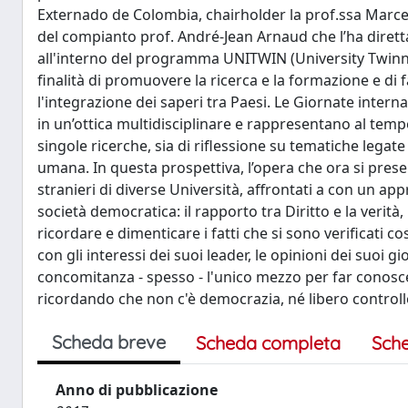
Externado de Colombia, chairholder la prof.ssa Marce
del compianto prof. André-Jean Arnaud che l’ha dirett
all'interno del programma UNITWIN (University Twin
finalità di promuovere la ricerca e la formazione e di f
l'integrazione dei saperi tra Paesi. Le Giornate intern
in un’ottica multidisciplinare e rappresentano al tempo
singole ricerche, sia di riflessione su tematiche legate a
umana. In questa prospettiva, l’opera che ora si presen
stranieri di diverse Università, affrontati a con un app
società democratica: il rapporto tra Diritto e la verità,
ricordare e dimenticare i fatti che si sono verificati 
con gli interessi dei suoi leader, le opinioni dei suoi gio
concomitanza - spesso - l'unico mezzo per far conoscer
ricordando che non c'è democrazia, né libero controllo 
Scheda breve
Scheda completa
Sch
Anno di pubblicazione