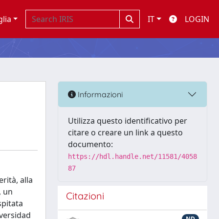
glia
IT
LOGIN
Informazioni
Utilizza questo identificativo per
citare o creare un link a questo
documento:
https://hdl.handle.net/11581/4058
87
rità, alla
, un
Citazioni
spitata
iversidad
ND