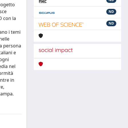
rogetto
isce
ND
 con la
ND
ano i temi
nelle
lla persona
social impact
aliani e
 ogni
edia nel
formità
entre in
e,
stampa.