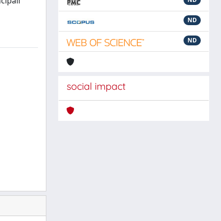
cipali
ND
ND
social impact