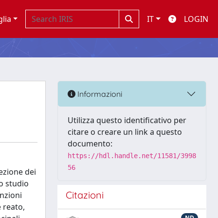
glia
IT
LOGIN
Informazioni
Utilizza questo identificativo per
citare o creare un link a questo
documento:
https://hdl.handle.net/11581/3998
56
tezione dei
Lo studio
Citazioni
anzioni
 reato,
ND