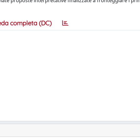
late proposte interpretative finalizzate a fronteggiare i prin
eda completa (DC)