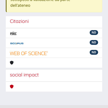
dell'ateneo
Citazioni
ND
ND
ND
social impact