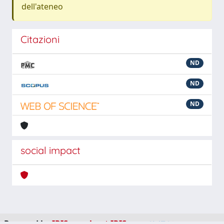
dell'ateneo
Citazioni
ND
ND
ND
social impact
Powered by
IRIS
-
about IRIS
-