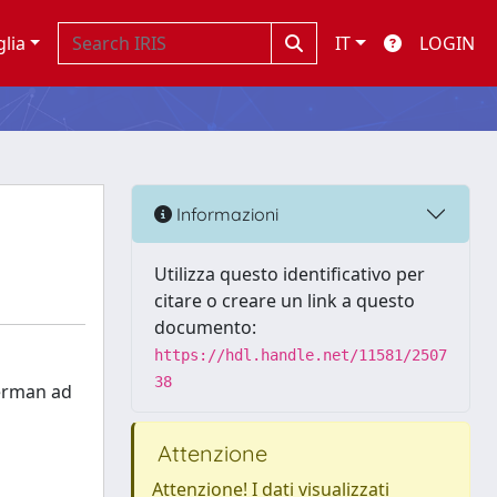
glia
IT
LOGIN
Informazioni
Utilizza questo identificativo per
citare o creare un link a questo
documento:
https://hdl.handle.net/11581/2507
38
derman ad
Attenzione
Attenzione! I dati visualizzati