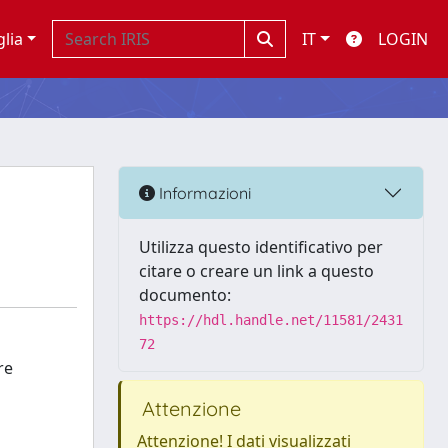
glia
IT
LOGIN
Informazioni
Utilizza questo identificativo per
citare o creare un link a questo
documento:
https://hdl.handle.net/11581/2431
72
re
Attenzione
Attenzione! I dati visualizzati