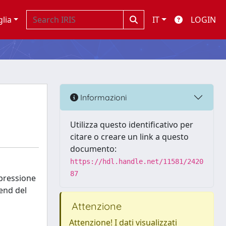
glia
IT
LOGIN
Informazioni
Utilizza questo identificativo per
citare o creare un link a questo
documento:
https://hdl.handle.net/11581/2420
87
spressione
rend del
Attenzione
Attenzione! I dati visualizzati