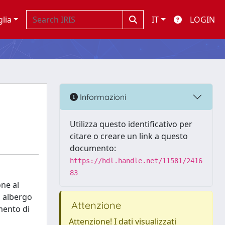
glia
IT
LOGIN
Informazioni
Utilizza questo identificativo per
citare o creare un link a questo
documento:
https://hdl.handle.net/11581/2416
83
one al
n albergo
Attenzione
mento di
Attenzione! I dati visualizzati