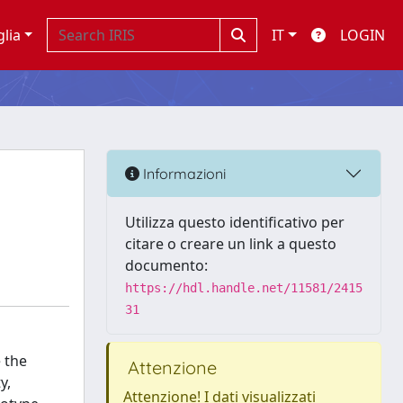
glia
IT
LOGIN
Informazioni
Utilizza questo identificativo per
citare o creare un link a questo
documento:
https://hdl.handle.net/11581/2415
31
 the
Attenzione
y,
Attenzione! I dati visualizzati