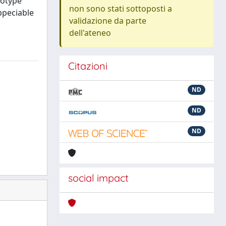
yotype
non sono stati sottoposti a
ppeciable
validazione da parte
dell'ateneo
Citazioni
ND
ND
ND
social impact