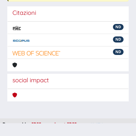
Citazioni
ND
ND
ND
social impact
Powered by
IRIS
-
about IRIS
-
Utilizzo dei cookie
-
Privacy
Copyright © 2026