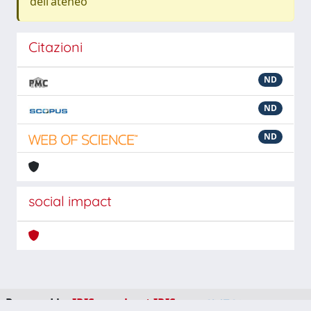
dell'ateneo
Citazioni
ND
ND
ND
social impact
Powered by
IRIS
-
about IRIS
-