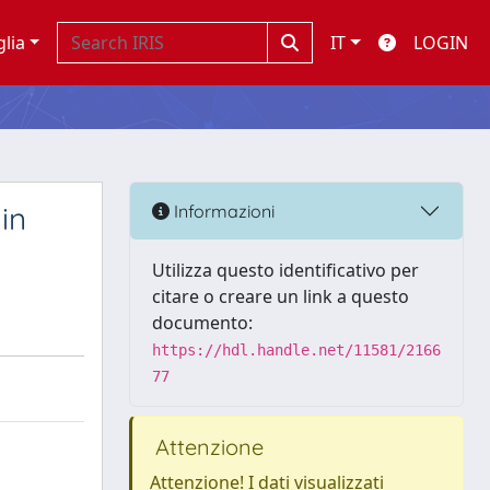
glia
IT
LOGIN
in
Informazioni
Utilizza questo identificativo per
citare o creare un link a questo
documento:
https://hdl.handle.net/11581/2166
77
Attenzione
Attenzione! I dati visualizzati