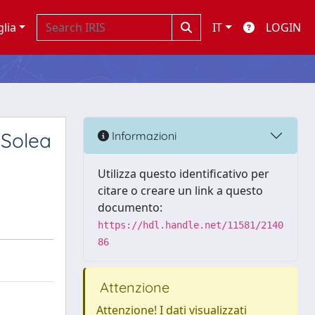
glia
IT
LOGIN
 Solea
Informazioni
Utilizza questo identificativo per
citare o creare un link a questo
documento:
https://hdl.handle.net/11581/2140
86
Attenzione
Attenzione! I dati visualizzati