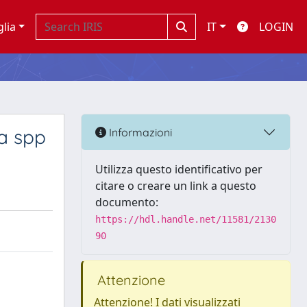
glia
IT
LOGIN
ia spp
Informazioni
Utilizza questo identificativo per
citare o creare un link a questo
documento:
https://hdl.handle.net/11581/2130
90
Attenzione
Attenzione! I dati visualizzati