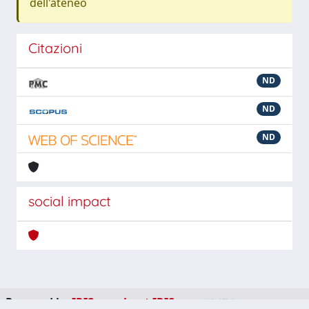
dell'ateneo
Citazioni
ND
ND
ND
social impact
Powered by
IRIS
-
about IRIS
-