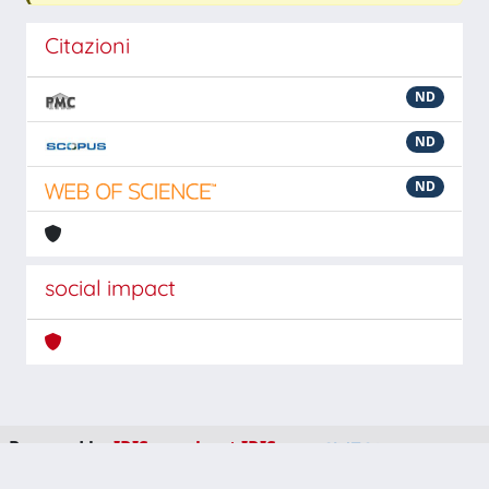
Citazioni
ND
ND
ND
social impact
Powered by
IRIS
-
about IRIS
-
Utilizzo dei cookie
-
Privacy
Copyright © 2026