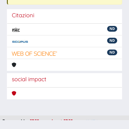
Citazioni
ND
ND
ND
social impact
Powered by
IRIS
-
about IRIS
-
Utilizzo dei cookie
-
Privacy
Copyright © 2026