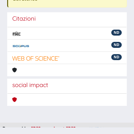
Citazioni
ND
ND
ND
social impact
Powered by
IRIS
-
about IRIS
-