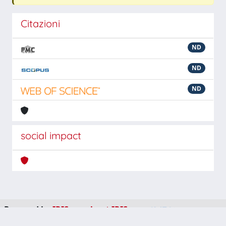
Citazioni
ND
ND
ND
social impact
Powered by
IRIS
-
about IRIS
-
Utilizzo dei cookie
-
Privacy
Copyright © 2026