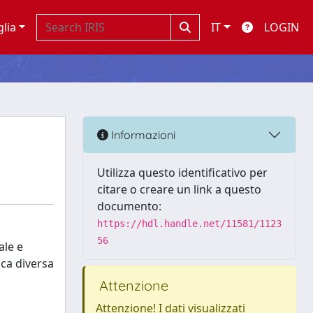
glia
IT
LOGIN
Informazioni
Utilizza questo identificativo per
citare o creare un link a questo
documento:
https://hdl.handle.net/11581/1123
56
ale e
ica diversa
Attenzione
Attenzione! I dati visualizzati