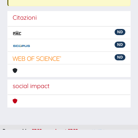
Citazioni
ND
ND
ND
social impact
Powered by
IRIS
-
about IRIS
-