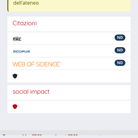
dell'ateneo
Citazioni
ND
ND
ND
social impact
Powered by
IRIS
-
about IRIS
-