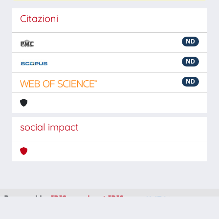
Citazioni
ND
ND
ND
social impact
Powered by
IRIS
-
about IRIS
-
Utilizzo dei cookie
-
Privacy
Copyright © 2026