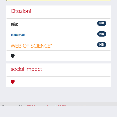
Citazioni
ND
ND
ND
social impact
Powered by
IRIS
-
about IRIS
-
Utilizzo dei cookie
-
Privacy
Copyright © 2026