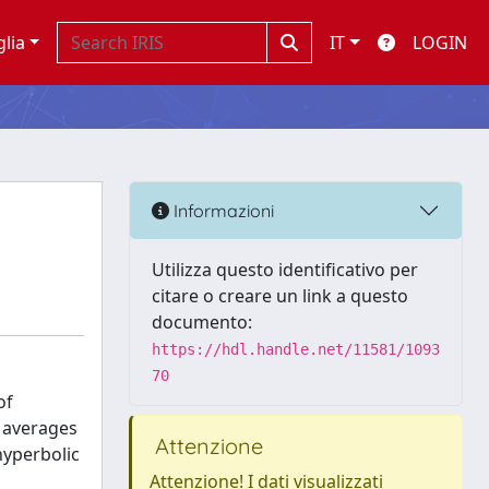
glia
IT
LOGIN
Informazioni
Utilizza questo identificativo per
citare o creare un link a questo
documento:
https://hdl.handle.net/11581/1093
70
of
m averages
Attenzione
hyperbolic
Attenzione! I dati visualizzati