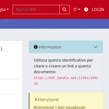
glia
IT
LOGIN
i
Informazioni
Utilizza questo identificativo per
citare o creare un link a questo
documento:
https://hdl.handle.net/11581/1092
20
Attenzione
Attenzione! I dati visualizzati