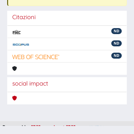
Citazioni
ND
ND
ND
social impact
Powered by
IRIS
-
about IRIS
-