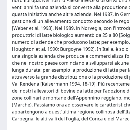
nord Europa. Nel nostro Paese invece si osserva uno svi
venti anni fa una azienda si converte alla produzione d
questa iniziativa anche altre aziende. Nel 1987, in G
gestione di un allevamento condotto secondo le rego
[Weber et al. 1993]. Nel 1989, in Norvegia, con l'intro
produttrici di latte biologico aumentò da 25 a 80 [Solg
numero di aziende che producono latte; per esempio,
Houghton et al. 1990; Burgoyne 1992]. In Italia, è sol
una singola azienda che produce e commercializza f
che nel nostro paese cominciano a svilupparsi alcune 
lunga durata: per esempio la produzione di latte per 
attraverso la grande distribuzione o la produzione di
Val Rendena [Kaisermann 1994, 18-19]. Più recentement
dei nostri allevatori di bovine da latte per l'adozione 
zone collinari e montane dell'Appennino reggiano, m
(Marche). Passiamo ora ad osservare le caratteristiche 
appartengono a quest'ultima regione collinosa dell'It
Carpegna, le alti valli del Foglia, del Conca e del Mare