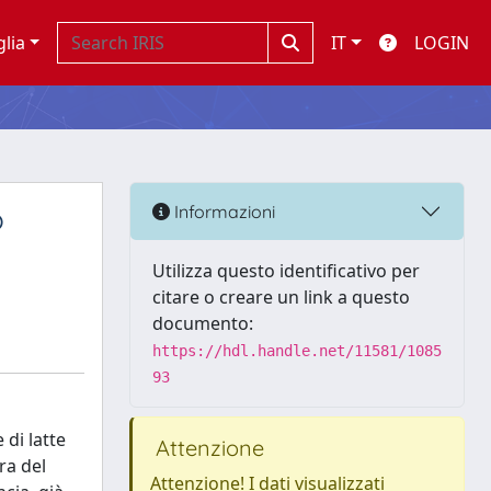
glia
IT
LOGIN
o
Informazioni
Utilizza questo identificativo per
citare o creare un link a questo
documento:
https://hdl.handle.net/11581/1085
93
 di latte
Attenzione
ra del
Attenzione! I dati visualizzati