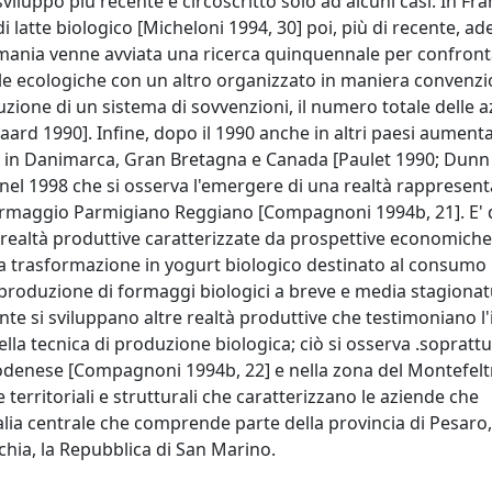
luppo più recente e circoscritto solo ad alcuni casi. In Fran
i latte biologico [Micheloni 1994, 30] poi, più di recente, ad
ermania venne avviata una ricerca quinquennale per confront
le ecologiche con un altro organizzato in maniera convenzi
duzione di un sistema di sovvenzioni, il numero totale delle 
aard 1990]. Infine, dopo il 1990 anche in altri paesi aumenta 
 in Danimarca, Gran Bretagna e Canada [Paulet 1990; Dunn
o nel 1998 che si osserva l'emergere di una realtà rappresen
ormaggio Parmigiano Reggiano [Compagnoni 1994b, 21]. E' 
realtà produttive caratterizzate da prospettive economiche
la trasformazione in yogurt biologico destinato al consumo
 produzione di formaggi biologici a breve e media stagionat
e si sviluppano altre realtà produttive che testimoniano l'
della tecnica di produzione biologica; ciò si osserva .soprattu
odenese [Compagnoni 1994b, 22] e nella zona del Montefelt
territoriali e strutturali che caratterizzano le aziende che
alia centrale che comprende parte della provincia di Pesaro,
cchia, la Repubblica di San Marino.