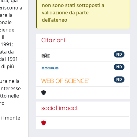
cia, già
non sono stati sottoposti a
eriscono a
validazione da parte
are la
dell'ateneo
onale
aziende
il
Citazioni
 1991;
tata da
ND
dal 1991
 di più
ND
ND
ura nella
interesse
tto nelle
ro
social impact
 il monte