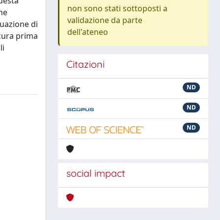
Questa
non sono stati sottoposti a
one
validazione da parte
duazione di
dell'ateneo
 cura prima
li
Citazioni
ND
ND
ND
social impact