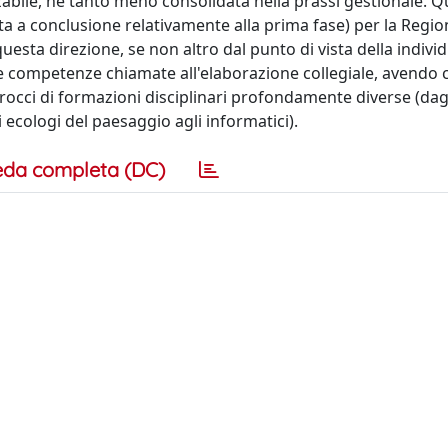
izzabile, né tanto meno consolidata nella prassi gestionale. 
ata a conclusione relativamente alla prima fase) per la Regi
esta direzione, se non altro dal punto di vista della indivi
se competenze chiamate all'elaborazione collegiale, avendo
pprocci di formazioni disciplinari profondamente diverse (dag
li ecologi del paesaggio agli informatici).
eda completa (DC)