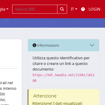
glia
IT
LOGIN
Informazioni
Utilizza questo identificativo per
citare o creare un link a questo
documento:
https://hdl.handle.net/11581/1011
08
rali nel
o intenso
iti
Attenzione
ivi,
Attenzione! I dati visualizzati