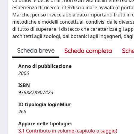
valutativi e decisionali, non è attività facilmente real
esperienza di ricerca interdisciplinare avviata (e port
Marche, penso invece abbia dato importanti frutti in qu
metodiche e modelli concettuali condivisi dalle diver
di tutto di superare il distacco che caratterizza gli a
architetti agli zoologi, dai botanici agli ingegneri, dag
Scheda breve
Scheda completa
Sch
Anno di pubblicazione
2006
ISBN
9788878907423
ID tipologia loginMiur
268
Appare nelle tipologie:
3.1 Contributo in volume (capitolo o saggio)