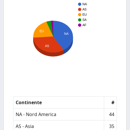
NA
AS
EU
SA
AF
EU
NA
AS
Continente
#
NA - Nord America
44
AS - Asia
35