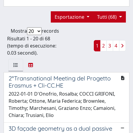
Esportazione
Tutti (68)
Mostra
records
Risultati 1 - 20 di 68
(tempo di esecuzione:
1
2
3
4
0.03 secondi).
2°Transnational Meeting del Progetto
Erasmus + Cli-CC.HE
2022-01-01 D'Onofrio, Rosalba; COCCI GRIFONI,
Roberta; Ottone, Maria Federica; Brownlee,
Timothy; Marchesani, Graziano Enzo; Camaioni,
Chiara; Trusiani, Elio
3D façade geometry as a dual passive