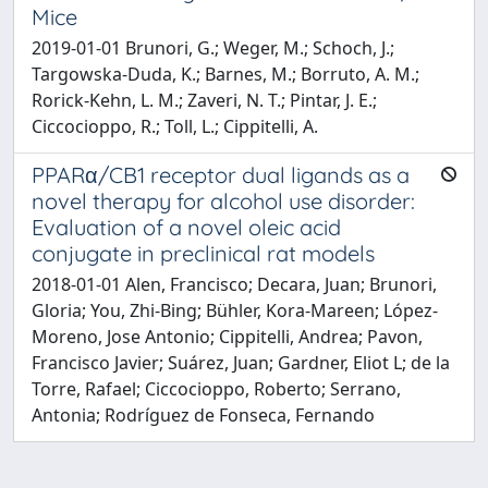
Mice
2019-01-01 Brunori, G.; Weger, M.; Schoch, J.;
Targowska-Duda, K.; Barnes, M.; Borruto, A. M.;
Rorick-Kehn, L. M.; Zaveri, N. T.; Pintar, J. E.;
Ciccocioppo, R.; Toll, L.; Cippitelli, A.
PPARα/CB1 receptor dual ligands as a
novel therapy for alcohol use disorder:
Evaluation of a novel oleic acid
conjugate in preclinical rat models
2018-01-01 Alen, Francisco; Decara, Juan; Brunori,
Gloria; You, Zhi-Bing; Bühler, Kora-Mareen; López-
Moreno, Jose Antonio; Cippitelli, Andrea; Pavon,
Francisco Javier; Suárez, Juan; Gardner, Eliot L; de la
Torre, Rafael; Ciccocioppo, Roberto; Serrano,
Antonia; Rodríguez de Fonseca, Fernando