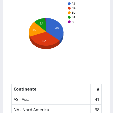
AS
NA
EU
SA
AF
SA
AS
EU
NA
Continente
#
AS - Asia
41
NA - Nord America
38