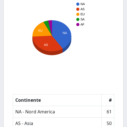
NA
AS
EU
SA
AF
EU
NA
AS
Continente
#
NA - Nord America
61
AS - Asia
50