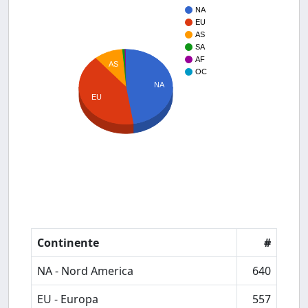
NA
EU
AS
SA
AF
AS
OC
NA
EU
Continente
#
NA - Nord America
640
EU - Europa
557