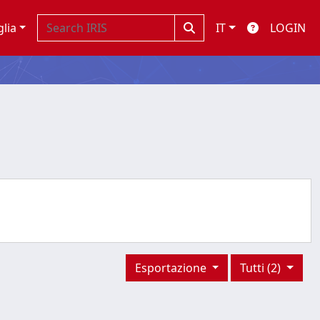
glia
IT
LOGIN
Esportazione
Tutti (2)