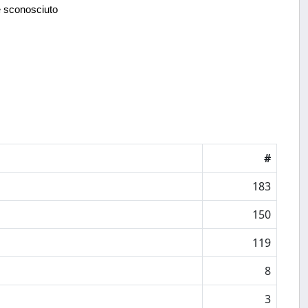
e sconosciuto
#
183
150
119
8
3