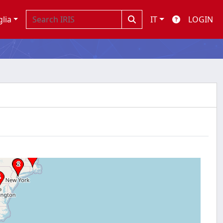
glia
IT
LOGIN