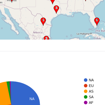
NA
EU
AS
SA
NA
AF